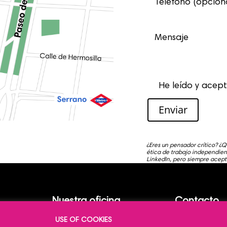
He leído y acep
Enviar
¿Eres un pensador crítico? ¿Q
ética de trabajo independient
LinkedIn, pero siempre acept
Nuestra oficina
Contacto
USE OF COOKIES
Caracas 23,
+34 910 520