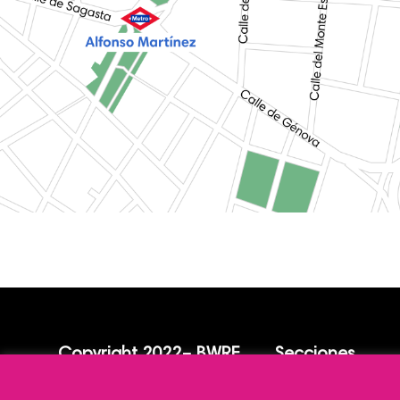
Copyright
2022
– BWRE
Secciones
Bermejo and Williamson Real
BWRE